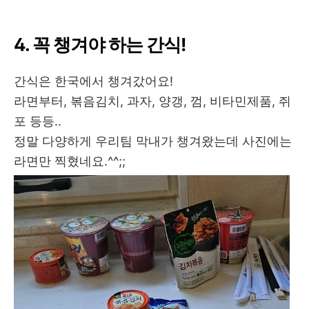
4. 꼭 챙겨야 하는 간식!
간식은 한국에서 챙겨갔어요!
라면부터, 볶음김치, 과자, 양갱, 껌, 비타민제품, 쥐
포 등등..
정말 다양하게 우리팀 막내가 챙겨왔는데 사진에는
라면만 찍혔네요.^^;;