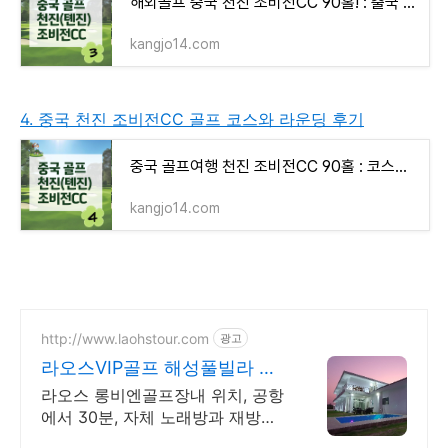
해외골프 중국 천진 조비전CC 90홀! : 출국 및 입국 심사 알아보기 _ #3
kangjo14.com
4. 중국 천진 조비전CC 골프 코스와 라운딩 후기
중국 골프여행 천진 조비전CC 90홀 : 코스와 라운딩 후기 _ #4
kangjo14.com
http://www.laohstour.com
광고
라오스VIP골프 해성풀빌라 편
안하고 프라이빗한 서비스
라오스 롱비엔골프장내 위치, 공항
에서 30분, 자체 노래방과 재방문
율 80% 한국서 배송된 국내산 식