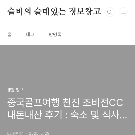
본문 바로가기
슬비의 슬데있는 정보창고
홈
태그
방명록
생활 정보
중국골프여행 천진 조비전CC
내돈내산 후기 : 숙소 및 식사
등 _ #5
by 슬비14
2025. 5. 28.