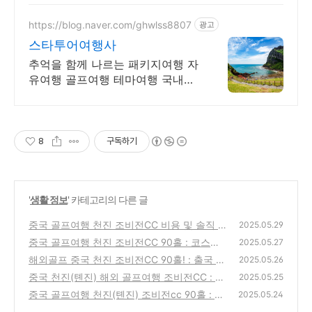
자재로 집밥같은 편안한 맛과 즐거
운 식사
https://blog.naver.com/ghwlss8807
광고
스타투어여행사
추억을 함께 나르는 패키지여행 자
유여행 골프여행 테마여행 국내여
행 해외여행 전문 상담문의 항시
대기
8
구독하기
'
생활 정보
' 카테고리의 다른 글
중국 골프여행 천진 조비전CC 비용 및 솔직 후
2025.05.29
기 _ #6
중국 골프여행 천진 조비전CC 90홀 : 코스와
(3)
2025.05.27
라운딩 후기 _ #4
해외골프 중국 천진 조비전CC 90홀! : 출국 및
(3)
2025.05.26
입국 심사 알아보기 _ #3
중국 천진(톈진) 해외 골프여행 조비전CC : 환
(1)
2025.05.25
전 및 준비물(엑셀 파일有) _ #2
중국 골프여행 천진(톈진) 조비전cc 90홀 : 위
(2)
2025.05.24
치와 날씨, 선택한 이유 _ #1
(1)