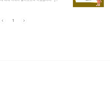
 목차준비물발급절차주의사항 🔎준비물인터넷
요해요. 공인인증서나 은행 인증서가 있어야
차 : 가족관계증명서 발급 과정 1. 대한민국
이트에 들어가세요. 여기서 다양한 행정 서
1