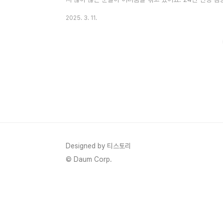
하는 방법을 알려드릴게요. 파주 옥돌 캠핑장 주소 및 기
2025. 3. 11.
롱면에 위치한 캠핑장으로, 24년 오픈한 신생 캠핑장이라 깔
및 기본 정보🎯주소 : 경기도 파주시 월롱면 엘지로 438-
박전용, 바베큐장📞연락처 : 010-2860-4585 * 찾아오
Designed by 티스토리
© Daum Corp.