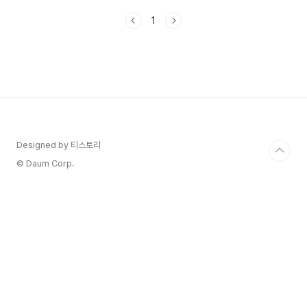
일 : 2024년 11월 14일(목)성적 통지일 : 2024년
1
12월 6일(금) 과목별 시험 시간 및 세부사항수능의
주요 일정 외에도, 각 과목별 시험 시간과 세부사항
도 중요해요. 2025년 수능의 과목별 시험 시간은
다음과 같아요:국어 : 08:40 ~ 10:00수학 :
10:30 ~ 12:10영어 : 13:10 ~ 14:20한국사/탐
구 : 14:50 ~ 16:37한문/제2외국어 : 17:05 ~
17:45각 과목별로 시험 시간과 휴식 시간이 정해져
있..
Designed by 티스토리
© Daum Corp.