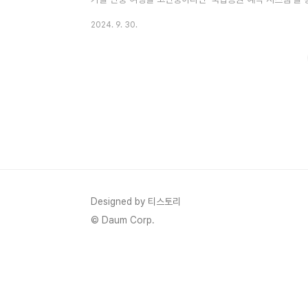
우리나라의 유명한 산들은올 가을 단풍의 절정은 언제인지 예
2024. 9. 30.
풍 예측지도란?산림청은 매년 국립수목원, 9개의 권역별 
물계절 자료와 국립산림과학원의 산악기상정보를 종합적으로
무류, 은행나무 등 주요 수종의 단풍 시기를 예측한 지도를
풍 여행을 계..
Designed by 티스토리
© Daum Corp.