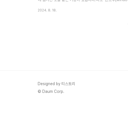
능이에요. 이 놀랍고 편한 기능을 쉽고 재미있게 사용하는 
2024. 8. 18.
웨비나 등 강의를 들을 때 복습을 위해 가끔 중요한 부분을 
윈도우 키 + G가 뭐예요? 윈도우 키 + G는 윈도우의 게임
녹화, 스크린샷 촬영, 방송 등 다양한 기능이 있어요. 특히 
Designed by 티스토리
© Daum Corp.