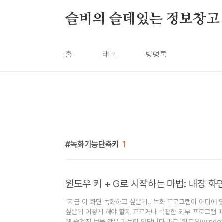
본문 바로가기
슬비의 슬데있는 정보창고
홈
태그
방명록
녹화기능단축키
1
"지금 이 화면 녹화하고 싶은데.. 녹화 프로그램이 어디에
싶은데 어떻게 해야 할지 모르거나 복잡한 외부 프로그램 때
에 숨겨진 보물 같은 기능이 있답니다.바로 '윈도우(window