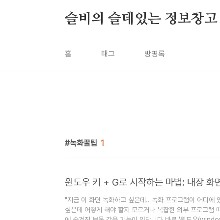
본문 바로가기
슬비의 슬데있는 정보창고
홈
태그
방명록
녹화꿀팁
1
"지금 이 화면 녹화하고 싶은데.. 녹화 프로그램이 어디에
싶은데 어떻게 해야 할지 모르거나 복잡한 외부 프로그램 때
에 숨겨진 보물 같은 기능이 있답니다.바로 '윈도우(window