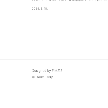
능이에요. 이 놀랍고 편한 기능을 쉽고 재미있게 사용하는 
2024. 8. 18.
웨비나 등 강의를 들을 때 복습을 위해 가끔 중요한 부분을 
윈도우 키 + G가 뭐예요? 윈도우 키 + G는 윈도우의 게임
녹화, 스크린샷 촬영, 방송 등 다양한 기능이 있어요. 특히 
Designed by 티스토리
© Daum Corp.