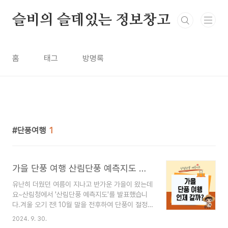
본문 바로가기
슬비의 슬데있는 정보창고
홈
태그
방명록
단풍여행
1
가을 단풍 여행 산림단풍 예측지도 확인 후 국립공원 예약 시스템으로 예약하기
유난히 더웠던 여름이 지나고 반가운 가을이 왔는데
요~산림청에서 '산림단풍 예측지도'를 발표했습니
다.겨울 오기 전! 10월 말을 전후하여 단풍이 절정
이라고 하니 이 시기를 놓칠 수 없겠죠? 국립공원의
2024. 9. 30.
가을 단풍 여행을 고민중이라면 '국립공원 예약 시