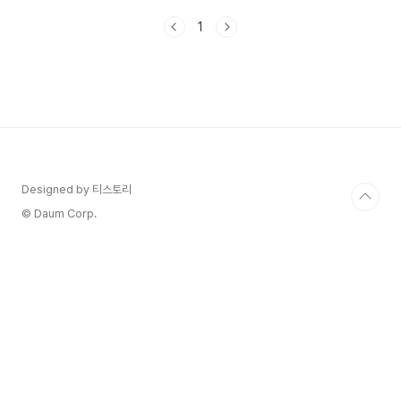
스템'을 통해 사전 예약하는 것도 잊지마세요. 그
1
럼, 우리나라의 유명한 산들은올 가을 단풍의 절정
은 언제인지 예측 지도와 함께 확인해 볼께요. 1. 산
림단풍 예측지도란?산림청은 매년 국립수목원, 9개
의 권역별 공립수목원과 협력하여전국 112개 지점
의 생물계절 자료와 국립산림과학원의 산악기상정
보를 종합적으로 분석합니다. 이를 통해 참나무류,
단풍나무류, 은행나무 등 주요 수종의 단풍 시기를
예측한 지도를 제작하여 발표하고 있습니다. 이 지
도는 단풍 여행을 계..
Designed by 티스토리
© Daum Corp.