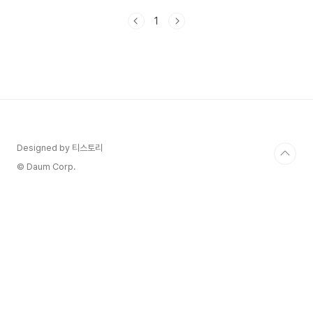
펴보도록 할까요? 우리는 매일매일 다양한 소프트
1
웨어와 앱을 사용하며 살아갑니다.하지만 비용 문제
로 인해 원하는 프로그램을 사용하지 못하는 경우가
많죠.다행히도, 요즘에는 무료로 제공되는 훌륭한
소프트웨어와 앱들이 많이 있습니다. 꼭 알아두어야
할 무료 소프트웨어와 앱 10가지를 소개하고, 각 도
구의 특징과 활용 방법을 설명해 드릴게요.작업 생
산성을 높이고, 삶을 더 편리하게 만들어 줄 유용한
도구들이니 기대해 주세요!1. 구글 드라이브
(Google Dri..
Designed by 티스토리
© Daum Corp.