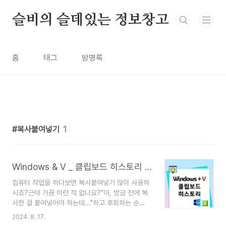
본문 바로가기
슬비의 슬데있는 정보창고
홈
태그
방명록
복사붙여넣기
1
Windows & V _ 클립보드 히스토리 사용법 : 복사&붙여넣기의 혁명
컴퓨터 작업을 하다보면 복사붙여넣기 많이 사용하
시죠?근데 가끔 이런 적 없나요?"아, 방금 전에 복
사한 걸 붙여넣어야 하는데..."하고 후회하는 순
간! 이럴때는 대비해서 얼른 '클립보드 기록'을 활성
2024. 8. 17.
화 해두세요!생각보다 정말 유용한 Windows 기능