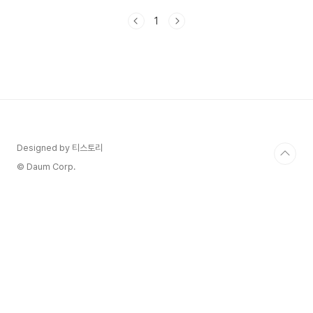
입니다. (윈도우 10 / 11 버젼)이 기능을 알고 나
1
면 "어떻게 이제껏 이걸 모르고 살았지?"라는 생각
이 들 거예요. '클립보드 히스토리'한번 알아볼께
요! 클립보드 히스토리는 복붙 또는 캡쳐 등 컴퓨
터 활동에 있어서 Windows의 숨은 영웅이에요.
이 기능을 사용하면 여러 개의 항목을 동시에 복사
해두고 필요할 때 꺼내 쓸 수 있답니다.1. 클립보드
검색 기록 켜는 방법자, 먼저 이 멋진 기능을 켜볼까
요? a) Windows 키 + I를 눌러 ..
Designed by 티스토리
© Daum Corp.