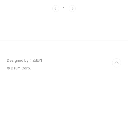
분이 알아야 할 모든 내용을 담았으니 꼼꼼히 읽어
1
주시기 바랍니다. 1. 수능 응시원서 접수 일
정 및 장소🚩접수 기간:- 2024년 8월 22일(목)부
터 9월 6일(금)까지, 총 12일간 - 토요일과 일요
일 제외 - 매일 오전 9시부터 오후 5시까지 접수 가
능🚩접수 장소:- 재학생: 현재 재학 중인 고등학교
- 졸업생: 출신 고등학교 (단, 현재 주소지와 출신
학교 소재지가 다른 경우 현재 주소지 관할 시험지
구 교육지원청에서도 접수 가능) - 검정고시..
Designed by 티스토리
© Daum Corp.