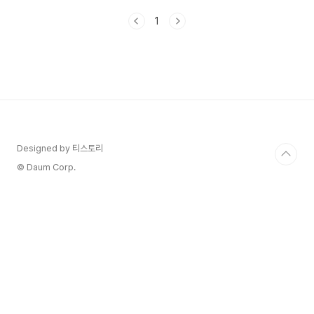
분이 알아야 할 모든 내용을 담았으니 꼼꼼히 읽어
1
주시기 바랍니다. 1. 수능 응시원서 접수 일
정 및 장소🚩접수 기간:- 2024년 8월 22일(목)부
터 9월 6일(금)까지, 총 12일간 - 토요일과 일요
일 제외 - 매일 오전 9시부터 오후 5시까지 접수 가
능🚩접수 장소:- 재학생: 현재 재학 중인 고등학교
- 졸업생: 출신 고등학교 (단, 현재 주소지와 출신
학교 소재지가 다른 경우 현재 주소지 관할 시험지
구 교육지원청에서도 접수 가능) - 검정고시..
Designed by 티스토리
© Daum Corp.