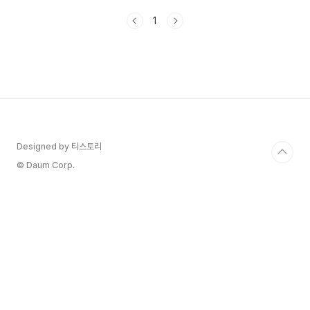
일 : 2024년 11월 14일(목)성적 통지일 : 2024년
1
12월 6일(금) 과목별 시험 시간 및 세부사항수능의
주요 일정 외에도, 각 과목별 시험 시간과 세부사항
도 중요해요. 2025년 수능의 과목별 시험 시간은
다음과 같아요:국어 : 08:40 ~ 10:00수학 :
10:30 ~ 12:10영어 : 13:10 ~ 14:20한국사/탐
구 : 14:50 ~ 16:37한문/제2외국어 : 17:05 ~
17:45각 과목별로 시험 시간과 휴식 시간이 정해져
있..
Designed by 티스토리
© Daum Corp.