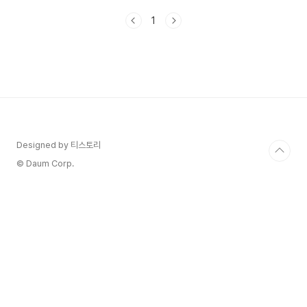
다.프리퀀시를 잘 모아놓고 주의사항을 확인안해서
1
낭패보는 일이 없도록 꼭!! 조건과 주의사항을 확인
해보세요. ☕스타벅스의 2024 윈터 e-프리퀀시가
궁금하시다면!☕ 스타벅스 프리퀀시 프로그램이
란? 스타벅스 프리퀀시란고객이 특정 기간 내에 스
타벅스 매장에서 커피를 구매할 때마다 E-스티커를
적립하는 프로그램입니다. 고객은 일정 수의 음료
를 구매하면 스티커를 스타벅스 앱에 적립을 하고해
당 스티커가 쌓여 일정 수와 조건에 맞으면 증정품
을 제공하는 형태입니다. 이 프로그..
Designed by 티스토리
© Daum Corp.