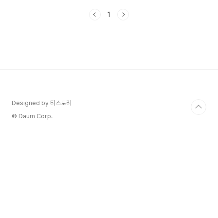
다.프리퀀시를 잘 모아놓고 주의사항을 확인안해서
1
낭패보는 일이 없도록 꼭!! 조건과 주의사항을 확인
해보세요. ☕스타벅스의 2024 윈터 e-프리퀀시가
궁금하시다면!☕ 스타벅스 프리퀀시 프로그램이
란? 스타벅스 프리퀀시란고객이 특정 기간 내에 스
타벅스 매장에서 커피를 구매할 때마다 E-스티커를
적립하는 프로그램입니다. 고객은 일정 수의 음료
를 구매하면 스티커를 스타벅스 앱에 적립을 하고해
당 스티커가 쌓여 일정 수와 조건에 맞으면 증정품
을 제공하는 형태입니다. 이 프로그..
Designed by 티스토리
© Daum Corp.