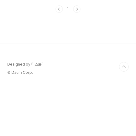
담스러울때는 딱 사용을 위해서면만 무료로 다운받
1
아 사용해보세요.무료 다운로드 하는 방법과 주의해
야 하는 점을 살펴보겠습니다! 1. 한글 2024의 특
징 한글 2024은 문서 작성, 편집, 디자인 등 다양
한 작업을 지원합니다. 특히, 한글과 컴퓨터에서 제
공하는 다양한 템플릿과 도구들은 사용자들이 효율
적으로 작업할 수 있도록 도와줍니다. 또한, 클라우
드와의 연동 기능이 강화되어 언제 어디서나 작업
한 내용을 저장하고 불러올 수 있는 점이 큰 장점입
니다. 2. 한..
Designed by 티스토리
© Daum Corp.