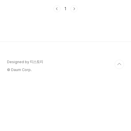
특수문자를 찾고, 쉽게 입력하는 방법에 대해 자세
1
히 설명드리겠습니다. 엑셀 관련필요한 팁이더 있으
신가요?엑셀 VLOOKUP 함수 완벽 가이드 : 영상
보고 따라하기엑셀 초보 탈출! 행 추가 단축키로 작
업 속도 2배 높이기엑셀 전체 행 선택 단축키
는 Shift + Space _ 단축키 마스터 하기1 1. 엑
셀 메뉴 중 특수문자(기호) 위치 : 삽입 > 기호 엑셀
의 기본 메뉴에도 특수문자(기호)를 삽입할 수 있는
메뉴가 있습니다.그런데 찾으려고 하면 왜 이렇게..
Designed by 티스토리
© Daum Corp.