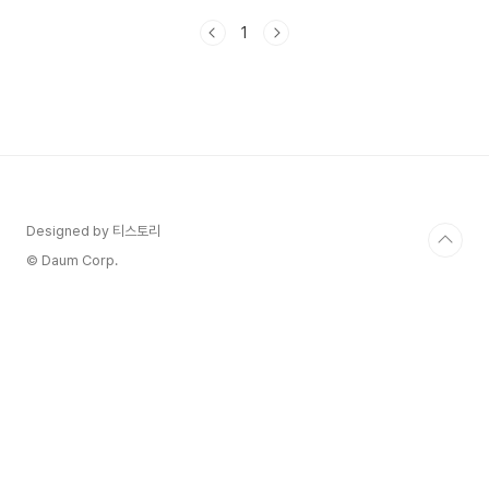
특수문자를 찾고, 쉽게 입력하는 방법에 대해 자세
1
히 설명드리겠습니다. 엑셀 관련필요한 팁이더 있으
신가요?엑셀 VLOOKUP 함수 완벽 가이드 : 영상
보고 따라하기엑셀 초보 탈출! 행 추가 단축키로 작
업 속도 2배 높이기엑셀 전체 행 선택 단축키
는 Shift + Space _ 단축키 마스터 하기1 1. 엑
셀 메뉴 중 특수문자(기호) 위치 : 삽입 > 기호 엑셀
의 기본 메뉴에도 특수문자(기호)를 삽입할 수 있는
메뉴가 있습니다.그런데 찾으려고 하면 왜 이렇게..
Designed by 티스토리
© Daum Corp.