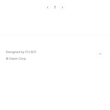
코리아세일페스타 오늘의집 행사가 궁금하다면!🎯
1
국가대표 쇼핑축제 오늘의집 우수상품 바로보
기 감각적이며 다양한 제품을 만날 수 있는 오늘
의집 '오늘의집'은 감각적인 인테리어와 가전제품,
그 외 생활과 관련된 다양한 품목을 소개하고 있어
서많은 사람들의 관심을 받는 곳입니다. 이번
2024 코세페에도 참가하여 혜택을 제공한다고 하
니 평소 '오늘의집' 제품에 관심있는 분들이라면 서
둘러야 겠죠? 코피아세일페스타 _ 오늘의집 혜
택 오늘의집에서는이번 ..
Designed by 티스토리
© Daum Corp.