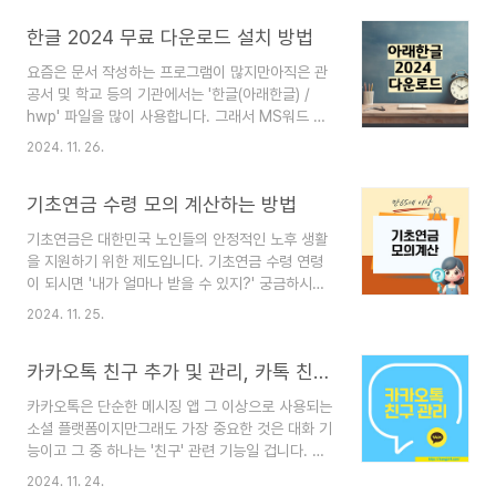
기회의 손길을 내민다는 것! 어떤 변화가 있는지, 접
한글 2024 무료 다운로드 설치 방법
수 일정과 방법도 알아볼게요! 2025년 1학기 1차
1. 국가장학금 지원 기준의 변화 올해 가장 큰 변화
요즘은 문서 작성하는 프로그램이 많지만아직은 관
는 바로 지원 대상의 획기적인 확대입니다. 기존 8
공서 및 학교 등의 기관에서는 '한글(아래한글) /
구간에서 9구간까지 지원 범위가 넓어지면
hwp' 파일을 많이 사용합니다. 그래서 MS워드 등
서, 약 50만 명의 추가 학생들이 장학금의 혜택
의 프로그램에 익숙한 사람들도 가끔은 '한글 프로
을 받을 수 있게 되었습니다. 특히 9구간 학생들
2024. 11. 26.
그램'이 필요할 경우가 있는데요정품 구매까지는 부
의 경우 연간 최대 100만 원의 지원을 받을 수 있
담스러울때는 딱 사용을 위해서면만 무료로 다운받
어, 학비 부담을 크게 줄일 수 있게 되었습니다. 다
기초연금 수령 모의 계산하는 방법
아 사용해보세요.무료 다운로드 하는 방법과 주의해
자녀 가정에 대..
야 하는 점을 살펴보겠습니다! 1. 한글 2024의 특
기초연금은 대한민국 노인들의 안정적인 노후 생활
징 한글 2024은 문서 작성, 편집, 디자인 등 다양
을 지원하기 위한 제도입니다. 기초연금 수령 연령
한 작업을 지원합니다. 특히, 한글과 컴퓨터에서 제
이 되시면 '내가 얼마나 받을 수 있지?' 궁금하시는
공하는 다양한 템플릿과 도구들은 사용자들이 효율
분들이 많으신데요기초연금 모의계산을 통해 예상
적으로 작업할 수 있도록 도와줍니다. 또한, 클라우
2024. 11. 25.
금액과 계산을 위한 조건등을 먼저 확인하실 수 있
드와의 연동 기능이 강화되어 언제 어디서나 작업
습니다. 참고용이라도 먼저 알아볼 수 있으니 모의
한 내용을 저장하고 불러올 수 있는 점이 큰 장점입
카카오톡 친구 추가 및 관리, 카톡 친구 추가가 안되는 이유
계산 하는 방법, 알아볼게요! 기초연금이란? 1. 기
니다. 2. 한..
초연금은 65세 이상 노인들에게 지급되는 연금으
카카오톡은 단순한 메시징 앱 그 이상으로 사용되는
로, 최소한의 생활을 보장하기 위한 경제적 지원 제
소셜 플랫폼이지만그래도 가장 중요한 것은 대화 기
도입니다. 2024년 기준 최대 30만 원까지 지급되
능이고 그 중 하나는 '친구' 관련 기능일 겁니다. 친
며, 소득 수준에 따라 지급액이 달라질 수 있습니다.
구 관리에서 새 연락처를 추가하든, 현재 목록을 정
2. 수급 자격 요건 기초연금을 받으려면 다음과 같
2024. 11. 24.
리하든, 더 이상 연락하지 않는 사람을 삭제하든, 친