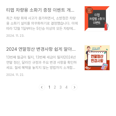
은 자격 요건을 충족해야 합니다. 🚩연령 요건: 만
구 목록을 정리하는 것이 중요합니다. 지금부터 카
65세 이상이어야 합니다. (2024년 기준, 1959
티맵 차량용 소화기 증정 이벤트 개요 및 핸드폰 앱 참여 방법
카오톡 친구를 효과적으로 관리하는 방법을 알아보
년..
겠습니다. 🎯 카카오톡의 다른 기능도 궁금하신가
최근 차량 화재 사고가 증가하면서, 소방청은 차량
요? 🎯카카오톡 송금하기 이용 방법 및 주의사항카
용 소화기 설치를 의무화하기로 결정했습니다. 이에
카오톡 백업 방법 및 주의 사항카카오톡 다크모드
따라 12월 1일부터는 5인승 이상의 모든 차량에는
바꾸는 방법카톡 글자 크기를 크게 & 작게 조절하는
‘자동차 겸용’ 소화기를 비치해야 합니다. 소화기
방법카카오톡의 즐겨찾기 및 채팅방 상단 고정하는
2024. 11. 23.
비치에 대한 캠페인을 위해소방청과 티맵모빌리티
방법카카오톡 위치정보 보내는 방법카카오톡 예약
는 ‘씽크 세이프(Think Safe) 안전 이동 캠페인’을
메시지 발송하는 방법카카오톡 톡서랍 이용하는 방
2024 연말정산 변경사항 쉽게 알아보기 표준 구간, 주거비, 식대, 영화관람료 등
진행하는데요'차량용 소화기 증정 이벤트'로 참여
법 카카오톡 친구..
방법과 캠페인의 중요성에 대해 살펴보겠습니다. 👆
13번째 월급이 될지, 13번째 세금이 될지!2024년
핸드폰에 티맵이 깔려있나요? 아래 버튼에서 이벤
연말 정산, 달라진 규정과 주요 변경 사항을 확인하
트를 확인하세요👆 티맵 차량용 소화기 증정 이벤
세요. 절세 혜택을 놓치지 않는 방법까지 소개합니
트 개요 티맵모빌리티는 소방청과 협력하여 이번 이
다. 🎯빠르게 2024 연말 정산 정보를 원하시면 아
벤트를 실시합니다. 이벤트에 참여하기 위해서
2024. 11. 22.
래 버튼에서 확인하세요. 2024년은 연말 정산
는 티맵 앱을 통해 간단한 절차를 거치면 됩니
에 몇 가지 주요 변경사항이 도입되는 해입니다. 세
다. 티맵 홈 화면에서 ‘차량용 소화기 응모하기’ 배
1
2
3
4
법 개정안과 새로운 정책에 따라 달라진 부분을 미
너를 클릭하면 이..
리 알아두면, 보다 효율적인 세금 신고와 절세 혜택
을 누릴 수 있습니다. 2024 연말 정산 변경사항을
하나씩 살펴보고, 이를 대비하는 방법까지 자세히
안내합니다. 1. 2024 연말정산 주요 변경 사
항 1. 소득세 과세 표준 구간 조정: 소득세 과세표준