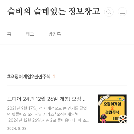
본문 바로가기
슬비의 슬데있는 정보창고
홈
태그
방명록
오징어게임2관련주식
1
드디어 24년 12월 26일 개봉! 오징어게임2 : 관련 주식 분석
2021년 9월 17일, 전 세계적으로 큰 인기를 끌었
던 넷플릭스 오리지널 시리즈 "오징어게임"이
2024년 12월 26일,시즌 2로 돌아옵니다. 이 소식
은 팬들뿐만 아니라 투자자들에게도 큰 관심을 받고
2024. 8. 28.
있습니다. "오징어게임 시즌2 개봉"과 관련된 여러