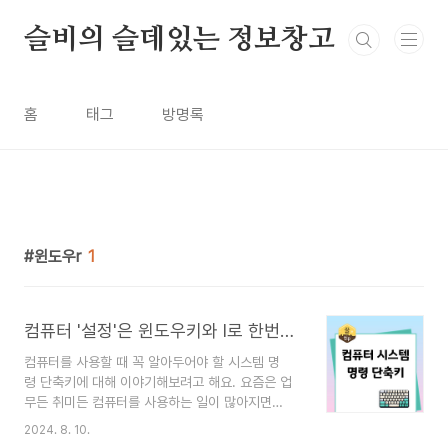
본문 바로가기
슬비의 슬데있는 정보창고
홈
태그
방명록
윈도우r
1
컴퓨터 '설정'은 윈도우키와 I로 한번에 이동하세요. 컴퓨터 시스템 명령 단축키 꿀팁
컴퓨터를 사용할 때 꼭 알아두어야 할 시스템 명
령 단축키에 대해 이야기해보려고 해요. 요즘은 업
무든 취미든 컴퓨터를 사용하는 일이 많아지면
서, 한 번에 여러 작업을 동시에 처리하는 게 중요해
2024. 8. 10.
졌죠. 이런 상황에서 단축키는 시간과 노력을 절약