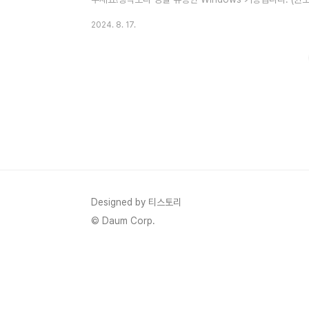
게 이제껏 이걸 모르고 살았지?"라는 생각이 들 거예요. 
2024. 8. 17.
드 히스토리는 복붙 또는 캡쳐 등 컴퓨터 활동에 있어서 Wi
하면 여러 개의 항목을 동시에 복사해두고 필요할 때 꺼내 쓸
방법자, 먼저 이 멋진 기능을 켜볼까요? a) Windows 키 + 
Designed by 티스토리
© Daum Corp.