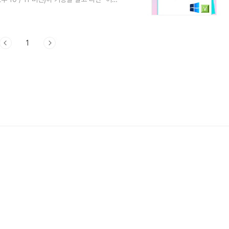
'클립보드 히스토리'한번 알아볼께요! 클립보
ndows의 숨은 영웅이에요. 이 기능을 사용
 수 있답니다.1. 클립보드 검색 기록 켜는
I를 눌러 ..
1