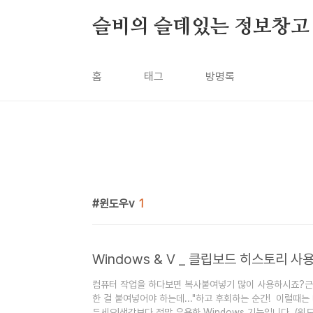
본문 바로가기
슬비의 슬데있는 정보창고
홈
태그
방명록
윈도우v
1
Windows & V _ 클립보드 히스토리 
컴퓨터 작업을 하다보면 복사붙여넣기 많이 사용하시죠?근데 
한 걸 붙여넣어야 하는데..."하고 후회하는 순간! 이럴때는
두세요!생각보다 정말 유용한 Windows 기능입니다. (윈도우