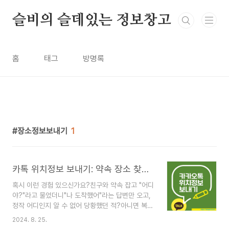
본문 바로가기
슬비의 슬데있는 정보창고
홈
태그
방명록
장소정보보내기
1
카톡 위치정보 보내기: 약속 장소 찾기가 이렇게 쉬워진다!
혹시 이런 경험 있으신가요?친구와 약속 잡고 "어디
야?"라고 물었더니"나 도착했어"라는 답변만 오고,
정작 어디인지 알 수 없어 당황했던 적?아니면 복잡
한 길을 설명하느라 손가락이 아팠던 경험? 걱정 마
2024. 8. 25.
세요. 오늘은 이런 고민을 한 방에 해결할 수 있는카