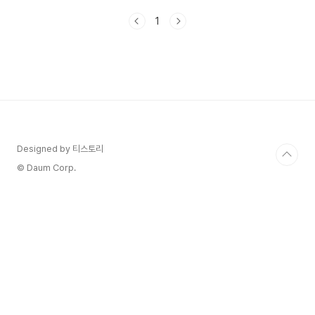
를 놓치지 마세요! 지원 대상 및 자격, 일정 1. 지
1
원연령 : 만5 ~ 18세 유 ∙ 청소년, 장애인 2. 지원자
격 - [국민기초생활보장법]에 따른 생계, 의료, 주
거, 교육급여 수급가구 및 차상위계층, 법정한부
모 지원가구 - 학교∙가정∙성폭력 등 범죄피해가
정 3. 지원 일정 : 2025년 대상자 신청 - 2024년
11월 8일 ~ 11월 29일까지- 문의 : 02-410-
1298~9 혜택 및 지원 확대 스포츠강좌이용권은 지
속적으로 지원 대상 및 금액을 ..
Designed by 티스토리
© Daum Corp.