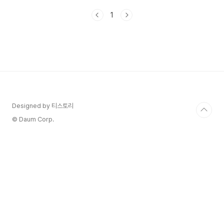
기회의 손길을 내민다는 것! 어떤 변화가 있는지, 접
1
수 일정과 방법도 알아볼게요! 2025년 1학기 1차
1. 국가장학금 지원 기준의 변화 올해 가장 큰 변화
는 바로 지원 대상의 획기적인 확대입니다. 기존 8
구간에서 9구간까지 지원 범위가 넓어지면
서, 약 50만 명의 추가 학생들이 장학금의 혜택
을 받을 수 있게 되었습니다. 특히 9구간 학생들
의 경우 연간 최대 100만 원의 지원을 받을 수 있
어, 학비 부담을 크게 줄일 수 있게 되었습니다. 다
자녀 가정에 대..
Designed by 티스토리
© Daum Corp.