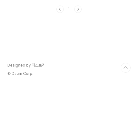
기회의 손길을 내민다는 것! 어떤 변화가 있는지, 접
1
수 일정과 방법도 알아볼게요! 2025년 1학기 1차
1. 국가장학금 지원 기준의 변화 올해 가장 큰 변화
는 바로 지원 대상의 획기적인 확대입니다. 기존 8
구간에서 9구간까지 지원 범위가 넓어지면
서, 약 50만 명의 추가 학생들이 장학금의 혜택
을 받을 수 있게 되었습니다. 특히 9구간 학생들
의 경우 연간 최대 100만 원의 지원을 받을 수 있
어, 학비 부담을 크게 줄일 수 있게 되었습니다. 다
자녀 가정에 대..
Designed by 티스토리
© Daum Corp.