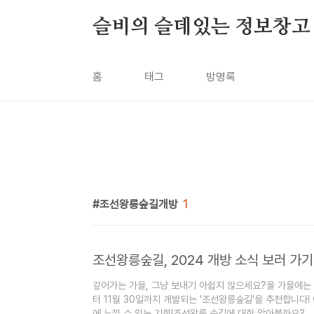
본문 바로가기
슬비의 슬데있는 정보창고
홈
태그
방명록
조선왕릉숲길개방
1
조선왕릉숲길, 2024 개방 소식 보러 가기
깊어가는 가을, 그냥 보내기 아쉽지 않으세요?올 가을에는 
터 11월 30일까지 개발되는 '조선왕릉숲길'을 추천합니다
에 느낄 수 있는 기회!조선왕릉 숲길에 대한 알아볼까요? 