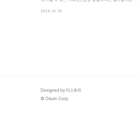
사, 조선왕릉축전도 신청하고 싶다면!🚩 1. 조선왕릉 숲
2024. 10. 10.
과 왕비, 황제와 황후의 무덤으로,500년 이상 훼손 없이
세계유산에도 등재되어 있어요. 그렇다 보니 역사적 가치가 
숲길을 일반에 공개하고 있는데, 그 중 가을이 가장 특별한 
Designed by 티스토리
© Daum Corp.