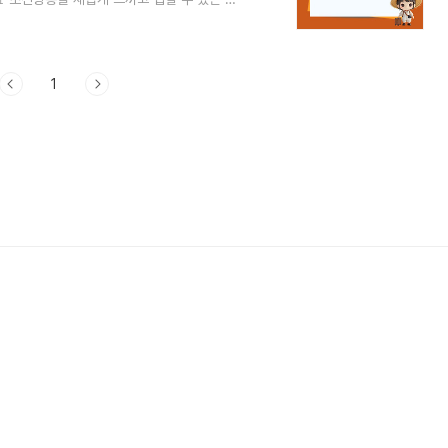
길이란?조선왕릉은 조선과 대한제국 시대의 왕
 보존된 역사적인 장소입니다. 이곳은 유네스코
정말 크죠.특히, 2019년부터는 봄과 가을에
것 같아요.단풍이 물드는 숲길을 걸으..
1