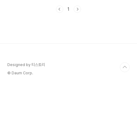
볼까요? 🚩조선왕릉을 새롭게 느끼고 접할 수 있
1
는 행사, 조선왕릉축전도 신청하고 싶다면!🚩 1. 조
선왕릉 숲길이란?조선왕릉은 조선과 대한제국 시대
의 왕과 왕비, 황제와 황후의 무덤으로,500년 이상
훼손 없이 보존된 역사적인 장소입니다. 이곳은 유
네스코 세계유산에도 등재되어 있어요. 그렇다 보니
역사적 가치가 정말 크죠.특히, 2019년부터는 봄과
가을에 숲길을 일반에 공개하고 있는데, 그 중 가을
이 가장 특별한 것 같아요.단풍이 물드는 숲길을 걸
으..
Designed by 티스토리
© Daum Corp.