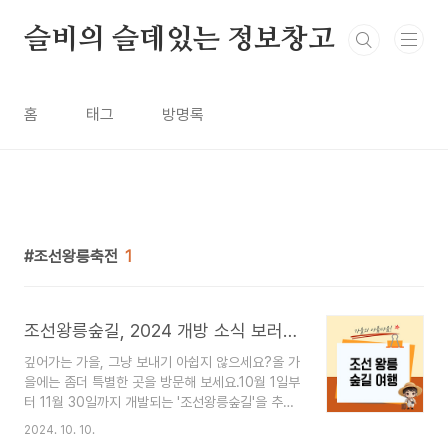
본문 바로가기
슬비의 슬데있는 정보창고
홈
태그
방명록
조선왕릉축전
1
조선왕릉숲길, 2024 개방 소식 보러 가기!
깊어가는 가을, 그냥 보내기 아쉽지 않으세요?올 가
을에는 좀더 특별한 곳을 방문해 보세요.10월 1일부
터 11월 30일까지 개발되는 '조선왕릉숲길'을 추천
합니다! 아름다운 숲길을 걸으며 역사와 자연을 동
2024. 10. 10.
시에 느낄 수 있는 기회!조선왕릉 숲길에 대한 알아