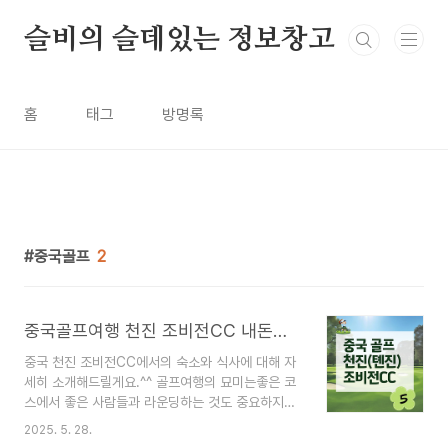
본문 바로가기
슬비의 슬데있는 정보창고
홈
태그
방명록
중국골프
2
중국골프여행 천진 조비전CC 내돈내산 후기 : 숙소 및 식사 등 _ #5
중국 천진 조비전CC에서의 숙소와 식사에 대해 자
세히 소개해드릴게요.^^ 골프여행의 묘미는좋은 코
스에서 좋은 사람들과 라운딩하는 것도 중요하지만,
숙소와 식사 및 그 외 여독을 푸는 휴식 시간이 얼마
2025. 5. 28.
나 편안하고 만족스러운지도 큰 영향을 미치죠. 중