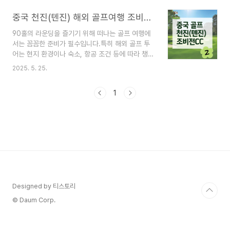
국 천진(톈진) 조비전CC에서 숙소 및 식사를 직접
중국 천진(톈진) 해외 골프여행 조비전CC : 환전 및 준비물(엑셀 파일有) _ #2
경험한 리얼한 후기,지금부터 알려드릴게요! * 아래
의 정보는 제가 25년 5월에 경험한 일부의 정보일
90홀의 라운딩을 즐기기 위해 떠나는 골프 여행에
수 있습니다.시간이 지나 변경되었을 수 있으니 참
서는 꼼꼼한 준비가 필수입니다.특히 해외 골프 투
고해주세요! '운'이 좋았던 조비전cc내 멋진 별장식
어는 현지 환경이나 숙소, 항공 조건 등에 따라 챙겨
2층 독채 숙소! 조비전CC는골프장 내에 다양한 숙
야 할 항목이 다르기 때문에 사전에 체크리스트를
소의 형태가 있으며그 중에서도 4인이상 예약시 멋
2025. 5. 25.
갖추는 것이 중요한데요~ ✔️해외여행✔️골프여행
진 독채 숙소를 이용할 수 있어서 정말 편안하게 쉴
=> 그냥 여행도 아닌 '해외'로 '골프' 라운딩을 위한
수 있었습니다. ✔️그런데, 4인이라도 우리가 묵었
1
여행이라환전 방법의 팁과 함께 더 꼼꼼히 준비했던
던 곳..
준비물 알아볼게요! 중국으로 이동! 환전, 어떻게 준
비할까? 아무래도 여행에서 비용은 중요할 수 밖에
없죠~(비용과 상관없이 여행을 다니는 순간이 언제
나 올까요...)특히 이번 여행은 제가 총무를 맡아 환
전을 계속 신경썼던 것 같아요.^^; 중국은 위안화
(CNY)를 사용합니다.저는 개인적으로 환전은 미리
한국에서 준비하는 것이 좋았습니다.즉, 현지에서도
..
Designed by 티스토리
© Daum Corp.