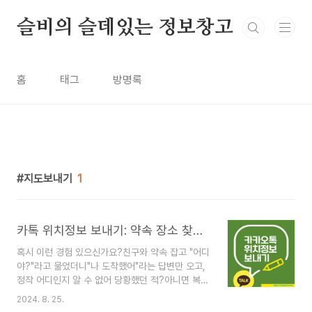
본문 바로가기
슬비의 슬데있는 정보창고
홈
태그
방명록
지도보내기
1
카톡 위치정보 보내기: 약속 장소 찾기가 이렇게 쉬워진다!
혹시 이런 경험 있으신가요?친구와 약속 잡고 "어디
야?"라고 물었더니"나 도착했어"라는 답변만 오고,
정작 어디인지 알 수 없어 당황했던 적?아니면 복잡
한 길을 설명하느라 손가락이 아팠던 경험? 걱정 마
2024. 8. 25.
세요. 오늘은 이런 고민을 한 방에 해결할 수 있는카