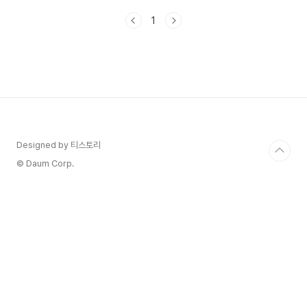
을 자세히 알아보겠습니다. 창경궁을 방문하기 전
1
역사를 알고 가면 더 좋겠죠?일제시대의 '창경원'으
로 격하되었던 아픔을 간직한 궁으로 궁능유적본부
에 설명된 내용을 정리해 보았습니다. 🚩 창경궁의
역사1418년 세종이 태종을 위해 세운 수강궁 자리
에서 1483년 성종이 세 명의 대비를 위해 확장하며
이름을 변경하였습니다. 임진왜란과 대화재로 소
실 후 여러 차례 중건되었고, 1907년 동물원과 식
물원이 조성되면서 궁궐의 모습을 잃었습니
다. 1911년 일제에 의해 궁..
Designed by 티스토리
© Daum Corp.