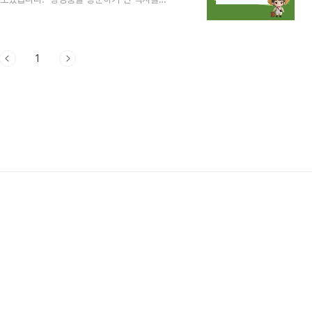
 아픔을 간직한 궁으로 궁능유적본부에 설명
 세종이 태종을 위해 세운 수강궁 자리에서
경하였습니다. 임진왜란과 대화재로 소
조성되면서 궁궐의 모습을 잃었습니다. 1911
1