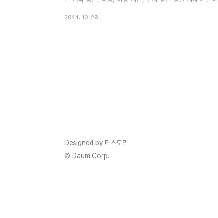
알고 가면 더 좋겠죠?일제시대의 '창경원'으로 격하되었던
2024. 10. 28.
된 내용을 정리해 보았습니다. 🚩 창경궁의 역사1418년
1483년 성종이 세 명의 대비를 위해 확장하며 이름을 변
실 후 여러 차례 중건되었고, 1907년 동물원과 식물원이 
년 일제에 의해 궁..
Designed by 티스토리
© Daum Corp.