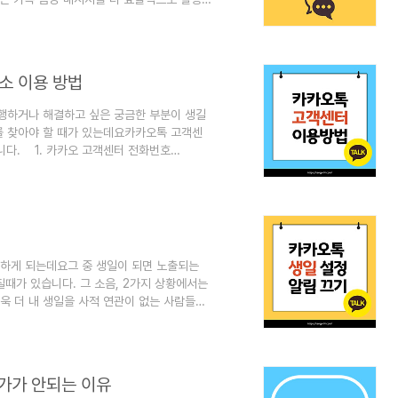
기능도 궁금하신가요? 🎯카카오톡 채팅방 조
람 모르게 내 계좌로 현금 환불 방법카카오톡
하기 이용방법 및 주의 사항카카오톡 백업 방
크기를 크게 & 작게 조절하는 방법카카오톡의
소 이용 방법
행하거나 해결하고 싶은 궁금한 부분이 생길
를 찾아야 할 때가 있는데요카카오톡 고객센
니다. 1. 카카오 고객센터 전화번호
 유선으로 해결하고 싶은 분들도 많으시죠?카
톡 고객센터 사이트 카카오톡 고객센터에 접속
kao.com/ 를 방문하는 것입니다. 이 웹사이
 수 있는 종합적인 고객 지원 플랫폼입니다.
하게 되는데요그 중 생일이 되면 노출되는
질때가 있습니다. 그 소음, 2가지 상황에서는
욱 더 내 생일을 사적 연관이 없는 사람들에
와 진짜 생일 일자가 다를 때, 음력일 때 일
일 알림과 관련하여 어떻게 하면 되는지 알려
 1. 카카오톡 생일 알림 끄기 & 켜기 1.
른쪽 상단의 설정 아이콘(톱니바퀴 모..
추가가 안되는 이유