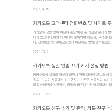
수 있는 방법들을 소개해드릴게요. 🎯 카카오톡의 다른 
2025. 3. 16.
용히 나가기 방법 및 주의사항카카오톡 받은 선물, 보낸사
친구 추가 및 관리, 친구 추가가 안되는 이유카카오톡 송금
법 및 주의 사항카카오톡 다크모드 바꾸는 방법카톡 글자 
카카오톡 고객센터 전화번호 및 사이트 주
즐겨찾기 및 채..
카카오톡 정말 많이 이용하시죠?이용 중 가끔은 문제가 발
때가 있습니다.이럴 때 어디에 물어봐야 하는지, 고객센터
터, 전화번호 및 사이트를 쉽게 이용하는 방법! 알아보겠습
(ARS) 일단 다양한 방법으로 궁금증을 풀 수 있지만얼른
2024. 12. 6.
카오 고객센터도 ARS를 운영하고 있습니다. 2. 카카오
하는 가장 간편한 방법은 공식 웹사이트인 https://cs.ka
트는 사용자들이 다양한 문제와 질문에 대한 해결책을 찾을
카카오톡 생일 알림 끄기 켜기 설정 방법
[1]..
카카오톡이 생활의 일부가 되면서 정말 다양한 기능을 이용
'알림' 기능이 처음에는 신기했지만 가끔은 소음처럼 느껴 
더욱 애매한데요.첫째는, 카톡을 비즈니스로 이용할때는 더
게 노출되는게 불편할 때둘째는 , 가끔 주민등록상 생일 일자
2024. 11. 29.
일이 변명(?)하기 귀찮을 때입니다. 우선은 첫번째, 내 생
드릴께요! 🚩두번째, 생일 일자 설정하는 방법도 궁금하다면!
카카오톡을 실행한 후, 친구 목록으로 이동합니다.그리고 오
카카오톡 친구 추가 및 관리, 카톡 친구 