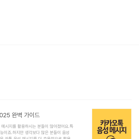
025 완벽 가이드
성 메시지를 활용하시는 분들이 많아졌어요.특
기능이죠.하지만 생각보다 많은 분들이 음성
은 카톡 음성 메시지를 더 효율적으로 활용할