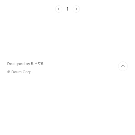
습니다. 🎯 카카오톡의 다른 기능도 궁금하신가
1
요? 🎯카카오톡 다크모드 바꾸는 방법카톡 글자 크
기를 크게 & 작게 조절하는 방법카카오톡의 즐겨찾
기 및 채팅방 상단 고정하는 방법카카오톡 위치정보
보내는 방법카카오톡 예약 메시지 발송하는 방법카
카오톡 톡서랍 이용하는 방법 카카오톡 백업 _ 대
화내용 백업하는 방법 1. 설정 들어가기: 카카오톡
실행 후 우측 하단의 점세개 터치 후 우측 상단의 톱
니바퀴(설정)을 눌러주세요. 2. 설정 메뉴 중 '채팅'
터치! 3. '대..
Designed by 티스토리
© Daum Corp.