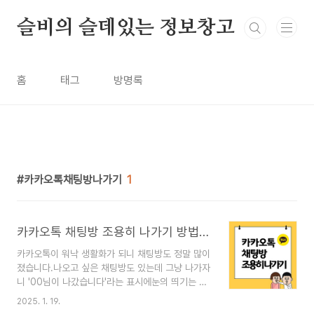
본문 바로가기
슬비의 슬데있는 정보창고
홈
태그
방명록
카카오톡채팅방나가기
1
카카오톡 채팅방 조용히 나가기 방법 및 유의사항
카카오톡이 워낙 생활화가 되니 채팅방도 정말 많이
졌습니다.나오고 싶은 채팅방도 있는데 그냥 나가자
니 '00님이 나갔습니다'라는 표시에눈의 띄기는 싫
고.. 저처럼 소심한 I는 그냥 알림을 꺼두고 무시하
2025. 1. 19.
는 톡방이 있기도 합니다. 그렇게 쌓이는 채팅방들..