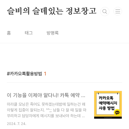
본문 바로가기
슬비의 슬데있는 정보창고
홈
태그
방명록
카카오톡활용방법
1
이 기능을 이제야 알다니! 카톡 예약 메시지 정말 편해요~
미라클 모닝은 죽어도 못하겠는데밤에 일하는건 왜
이렇게 집중이 잘되는지. ^^;; 남들 다 잘 때 일을 마
무리하고 담당자에게 메시지를 보내놔야 하는데 근
무시간내 연락하는 타이밍을 종종 놓치곤 했거든
2024. 7. 24.
요. 그러다 알게된 카톡 예약 메시지 기능!나온지 꽤