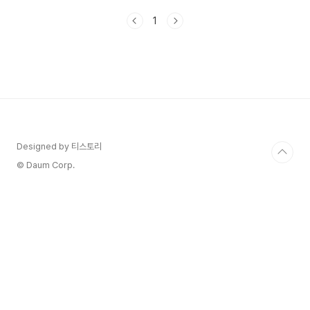
르니 비교하며 살펴볼게요자주 이용하는 포털 사이
1
트에 맞춰서 다운 및 설치해 보세요. 🎯 카카오톡
의 다른 기능도 궁금하신가요? 🎯카카오톡 송금하
기 이용 방법 및 주의사항카카오톡 백업 방법 및 주
의 사항카카오톡 다크모드 바꾸는 방법카톡 글자 크
기를 크게 & 작게 조절하는 방법카카오톡의 즐겨찾
기 및 채팅방 상단 고정하는 방법카카오톡 위치정보
보내는 방법카카오톡 예약 메시지 발송하는 방법카
카오톡 톡서랍 이용하는 방법 카카오톡 PC버전 다
운하기다음 vs 네이버 설..
Designed by 티스토리
© Daum Corp.