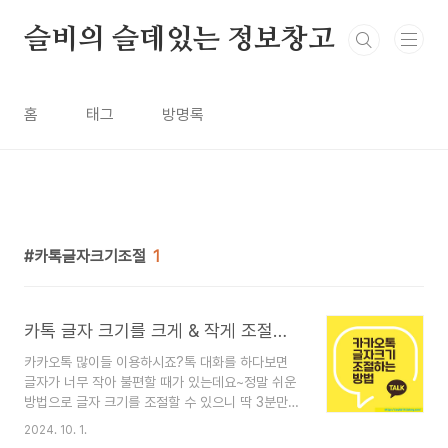
본문 바로가기
슬비의 슬데있는 정보창고
홈
태그
방명록
카톡글자크기조절
1
카톡 글자 크기를 크게 & 작게 조절하는 방법
카카오톡 많이들 이용하시죠?톡 대화를 하다보면
글자가 너무 작아 불편할 때가 있는데요~정말 쉬운
방법으로 글자 크기를 조절할 수 있으니 딱 3분만
시간을 내서 따라해 보세요. 1. 카카오톡 앱을 열어
2024. 10. 1.
서 우측 하단의 점세개(더보기)를 누른 후2. 더보기