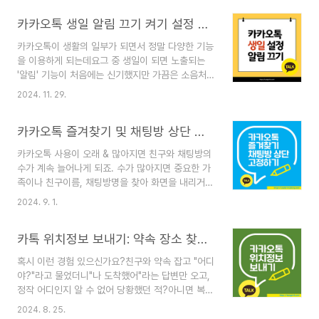
실!오늘은 카톡 음성 메시지를 더 효율적으로 활용
카카오톡 생일 알림 끄기 켜기 설정 방법
할 수 있는 방법들을 소개해드릴게요. 🎯 카카오톡
의 다른 기능도 궁금하신가요? 🎯카카오톡 채팅방
카카오톡이 생활의 일부가 되면서 정말 다양한 기능
조용히 나가기 방법 및 주의사항카카오톡 받은 선
을 이용하게 되는데요그 중 생일이 되면 노출되는
물, 보낸사람 모르게 내 계좌로 현금 환불 방법카카
'알림' 기능이 처음에는 신기했지만 가끔은 소음처
오톡 친구 추가 및 관리, 친구 추가가 안되는 이유카
럼 느껴 질때가 있습니다. 그 소음, 2가지 상황에서
카오톡 송금하기 이용방법 및 주의 사항카카오톡 백
2024. 11. 29.
는 더욱 애매한데요.첫째는, 카톡을 비즈니스로 이
업 방법 및 주의 사항카카오톡 다크모드 바꾸는 방
용할때는 더욱 더 내 생일을 사적 연관이 없는 사람
법카톡 글자 크기를 크게 & 작게 조절하는 방법카카
카카오톡 즐겨찾기 및 채팅방 상단 고정하는 방법
들에게 노출되는게 불편할 때둘째는 , 가끔 주민등
오톡의 즐겨찾기 및 채..
록상 생일 일자와 진짜 생일 일자가 다를 때, 음력일
카카오톡 사용이 오래 & 많아지면 친구와 채팅방의
때 일일이 변명(?)하기 귀찮을 때입니다. 우선은 첫
수가 계속 늘어나게 되죠. 수가 많아지면 중요한 가
번째, 내 생일 알림과 관련하여 어떻게 하면 되는지
족이나 친구이름, 채팅방명을 찾아 화면을 내리거나
알려드릴께요! 🚩두번째, 생일 일자 설정하는 방법
검색창을 통해 찾는 번거로움이 생기게 됩니다. 자
도 궁금하다면! 1. 카카오톡 생일 알림 끄기 & 켜
2024. 9. 1.
주 대화를 하는 중요한 사람이나 중요한 채팅방을
기 1. 카카오톡을 실행한 후, 친구 목록으로 이동합
즐겨찾기에 추가하고 채팅방 상단에 고정해서 찾는
니다.그리고 오른쪽 상단의 설정 아이콘(톱니바퀴
카톡 위치정보 보내기: 약속 장소 찾기가 이렇게 쉬워진다!
데 필요한 시간을 줄이고 편리하게 이용할 수 있는
모..
방법을 알아볼게요! * 카톡의 예약메시지 발송하기
혹시 이런 경험 있으신가요?친구와 약속 잡고 "어디
기능도 궁금하다면! 1. 카카오톡 즐겨찾기 기능 카카
야?"라고 물었더니"나 도착했어"라는 답변만 오고,
오톡의 앱의 하단 기본 메뉴 중 '친구' 리스트 화면
정작 어디인지 알 수 없어 당황했던 적?아니면 복잡
은 '업데이트한 프로필, 펑, 생일인 친구, 즐겨찾기,
한 길을 설명하느라 손가락이 아팠던 경험? 걱정 마
추천친구, 채널, 친구' 이런 순서로 화면을 내리며
2024. 8. 25.
세요. 오늘은 이런 고민을 한 방에 해결할 수 있는카