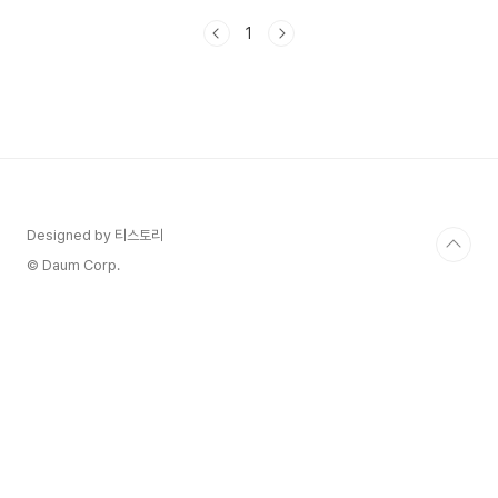
피곤하셨거나😎늦은 밤 카톡 화면을 오래 보는 습
1
관이 있는 분들은 꼭 적용해주세요.그럼 카카오톡
다크 모드의 설정 방법과 사용 시 유의할 점에 대
해 알아보겠습니다. 🎯 카카오톡의 다른 기능도 궁
금하신가요? 🎯 카톡 글자 크기를 크게 & 작게 조
절하는 방법카카오톡의 즐겨찾기 및 채팅방 상단 고
정하는 방법카카오톡 위치정보 보내는 방법카카오
톡 예약 메시지 발송하는 방법카카오톡 톡서랍 이용
하는 방법 카카오톡 다크 모드로 설정하는 방법 1.
카톡을 열고 우측 ..
Designed by 티스토리
© Daum Corp.