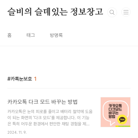
본문 바로가기
슬비의 슬데있는 정보창고
홈
태그
방명록
카톡눈보호
1
카카오톡 다크 모드 바꾸는 방법
카카오톡은 눈의 피로를 줄이고 배터리 절약에 도움
이 되는 화면의 '다크 모드'를 제공합니다. 이 기능
은 특히 어두운 환경에서 편안한 채팅 경험을 제공
하며, 최근 많은 사용자가 선호하는 옵션 중 하나입
2024. 11. 9.
니다. 😐 평소 카카오톡을 많이 사용하는데 눈이