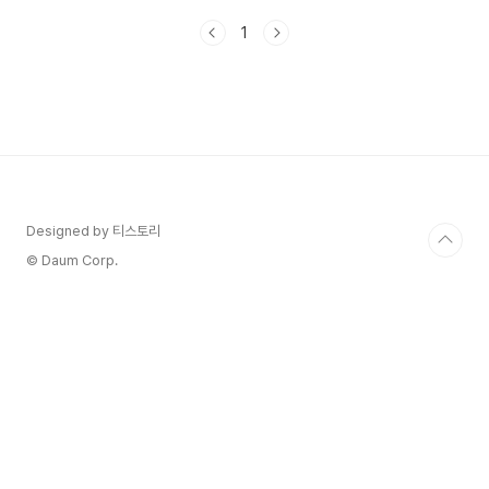
아야 할때는 정말 불편하더라구요.그러다 알게 된
1
톡서랍! 그리고 톡서랍 플러스 기능!! "오~ 정말 좋
다" 하니까"그걸 이제 알았냐" 며 핀잔을 주네요
^^;; 톡서랍 플러스의 경우 월 2,200원 사용료가
있지만꼭 필요한 경우에는 일정정도 도움이 될 듯합
니다. 카카오톡에서 친구들과 주고받는 사진, 동영
상, 문서들을 저장하는 곳!톡서랍이 무엇인지, 어떻
게 활용할 수 있는지 자세히 살펴볼게요! 🔎톡서랍
이란?톡서랍은 카카오톡에서 받은 파일들을 관리하
는 스마트..
Designed by 티스토리
© Daum Corp.