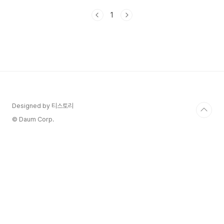
용할때는 더욱 더 내 생일을 사적 연관이 없는 사람
1
들에게 노출되는게 불편할 때둘째는 , 가끔 주민등
록상 생일 일자와 진짜 생일 일자가 다를 때, 음력일
때 일일이 변명(?)하기 귀찮을 때입니다. 우선은 첫
번째, 내 생일 알림과 관련하여 어떻게 하면 되는지
알려드릴께요! 🚩두번째, 생일 일자 설정하는 방법
도 궁금하다면! 1. 카카오톡 생일 알림 끄기 & 켜
기 1. 카카오톡을 실행한 후, 친구 목록으로 이동합
니다.그리고 오른쪽 상단의 설정 아이콘(톱니바퀴
모..
Designed by 티스토리
© Daum Corp.