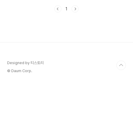
실!오늘은 카톡 음성 메시지를 더 효율적으로 활용
1
할 수 있는 방법들을 소개해드릴게요. 🎯 카카오톡
의 다른 기능도 궁금하신가요? 🎯카카오톡 채팅방
조용히 나가기 방법 및 주의사항카카오톡 받은 선
물, 보낸사람 모르게 내 계좌로 현금 환불 방법카카
오톡 친구 추가 및 관리, 친구 추가가 안되는 이유카
카오톡 송금하기 이용방법 및 주의 사항카카오톡 백
업 방법 및 주의 사항카카오톡 다크모드 바꾸는 방
법카톡 글자 크기를 크게 & 작게 조절하는 방법카카
오톡의 즐겨찾기 및 채..
Designed by 티스토리
© Daum Corp.