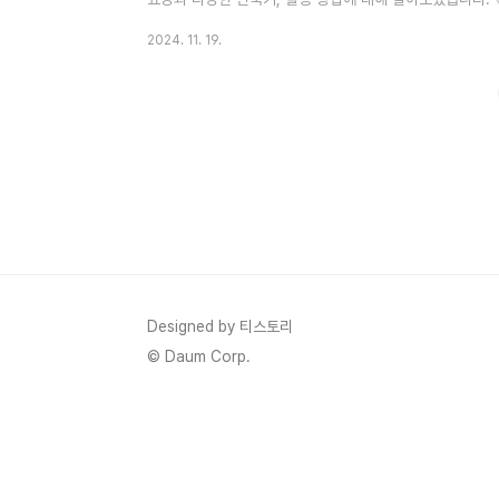
축키🎯창을 빠르게 닫는 단축키 알아보기화면 녹화 기능
2024. 11. 19.
저 유용한 단축키 모음 화면 캡처를 할 수 있는 단축키 
합니다.Windows와 Mac에서의 주요 단축키를 소개합니다. [
`PrtScn` 또는 'insert Prt Sc'키를 누르면 전체 
Designed by 티스토리
© Daum Corp.