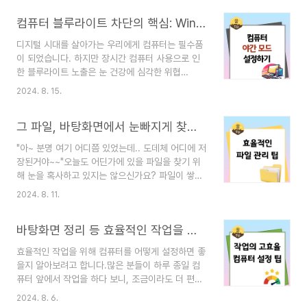
겠습니다. 🎯컴퓨터(윈도우) 사용시 모르면 손해보
컴퓨터 블루라이트 차단의 핵심: Windows '야간 모드' 기능 활용하기
는 단축키🎯창을 빠르게 닫는 단축키 알아보기화면
녹화 기능 단축키클립보드 히스토리 단축키크롬 브
디지털 시대를 살아가는 우리에게 컴퓨터는 필수품
라우저 유용한 단축키 모음 화면 캡처를 할 수 있
이 되었습니다. 하지만 장시간 컴퓨터 사용으로 인
는 단축키 화면 캡쳐는 운영체제마다 다른 단축키를
한 블루라이트 노출은 눈 건강에 심각한 위협
제공합니다.Windows와 Mac에서의 주요 단축키
이 될 수 있습니다. 다행히도 Windows 운영 체제
를 소개합니다. [ Windows ] 1. 전체 화면 캡쳐 :
2024. 8. 15.
에는 이러한 문제를 해결할 수 있는 '야간 모드' 기
`PrtScn` 또는 'insert Prt Sc'키를 누르면 전체
능이 내장되어 있습니다. 이 글에서는 블루라이트의
화면이 클립보드에 복사됩니다. 이후..
그 파일, 바탕화면에서 눈빠지게 찾지마세요! 효율적인 파일 관리팁 알아볼게요.
위험성을 간단히 살펴보고,'야간 모드' 기능의 효과
적인 사용법에 중점을 두어 설명하겠습니다. 1. 블
"아~ 분명 여기 어디쯤 있었는데.. 도데체 어디에 저
루라이트의 위험성 요약- 눈의 피로와 건조증 유발
장된거야~~"오늘도 어딘가에 있을 파일을 찾기 위
- 수면 패턴 교란 - 장기적인 시력 저하 위험 2.
해 눈을 혹사하고 있지는 않으신가요? 파일이 쌓이
Windows '야간 모드' 기능 소개Windows의 '야
고 쌓이다 보면 어디에 무엇이 있는지 찾기 힘들어
간 모드' 기능은 화면에서 방출되는 블루라이트를
2024. 8. 11.
지곤 하죠. 이제 그만~ 컴퓨터 폴더 정리와 파일 정
줄여주는 내장 도구입니다.이 기능을 활성화하면 화
리 방법으로효율성을 높이는 팁을 알아보고자 합니
면의 색 온도가 따뜻해져 눈의 피로를 줄이고 수면
바탕화면 정리 등 효율적인 작업을 위한 컴퓨터 설정 팁 6가지
다~ 파일 관리의 중요성우리가 매일 사용하는 컴
에 도움을..
퓨터에는 수많은 파일과 폴더가 존재합니다. 문
효율적인 작업을 위해 컴퓨터를 어떻게 설정하면 좋
서, 사진, 음악, 영상 등 다양한 형식의 파일들이 쌓
을지 알아보려고 합니다.많은 분들이 하루 종일 컴
여가면서 때로는 정신없이 뒤섞이기 마련이죠. 이
퓨터 앞에서 작업을 하다 보니, 조금이라도 더 편리
럴 때, 파일 관리가 제대로 되어있지 않으면 원하
하게 사용할 수 있는 방법을 찾게 되는데요~제가 알
는 파일을 찾는 데 많은 시간이 소모됩니다. 그래
2024. 8. 6.
고 있는 업무 효율성을 높일 수 있는 6가지 팁을 공