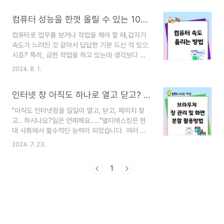
서 파일을 정리하는 것은 단순히 보기 좋게 만드
유할게요. 컴퓨터를 사용할 때, 설정이나 환경이
는 것 이상의 의미가 있어요. 효율적인 파일 관리
컴퓨터 성능을 한껏 올릴 수 있는 10가지 방법
작업의 효율성에 큰 영향을 미친다는 사실 알고 계
는 작업의 속도를 높이고, ..
시죠~불편한 설정이나 복잡한 환경은 오히려 작
컴퓨터로 업무를 보거나 작업을 해야 할 때,갑자기
업 속도를 떨어뜨리고 스트레스를 유발할 수 있습니
속도가 느려진 것 같아서 답답한 기분 드신 적 있으
다. 그렇기 때문에, 조금의 변화로도 큰 효과
시죠? 특히, 급한 작업을 하고 있는데 생각보다 버
를 볼 수 있는 설정들이 있어요. 그럼 이제 본론으
벅거리면 정말 짜증나잖아요. 저도 그런 경험이 많
로 들어가 볼까요?1. 바탕화면 정리하기 첫 번째로,
2024. 8. 1.
았는데요,그래서 컴퓨터 속도를 향상시킬 수 있는
바탕화면을 깔끔하게 정리하는 것이에요.많은 아이
방법들을 함께 알아보려고 합니다.컴퓨터 성능을 올
콘이 있는 바탕화면은 시각적으로 혼란을 줄 수 있
인터넷 창 아직도 하나로 열고 닫고? 효율적인 멀티태스킹을 위한 창 관리 및 분할 화면 활용법
릴 수 있는 10가지 방법을 통해 소중한 컴퓨터를 빠
습니다.자주 사용하는 파일이..
르고 효율적으로 만들어 보세요. 1. 불필요한 프로
"아직도 인터넷창을 일일이 열고, 닫고, 페이지 찾
그램 제거하기먼저, 사용하지 않는 프로그램이나 애
고.. 하시나요?일은 언제해요....."멀티태스킹은 현
플리케이션을 삭제해 보세요. 프로그램이 많을수
대 사회에서 필수적인 능력이 되었습니다. 여러 작
록 시스템 자원을 더 많이 사용하게 되거든요. 제어
업을 동시에 수행하고, 효율적으로 정보를 처리할
판이나 설정 메뉴에서 쉽게 삭제할 수 있으니 한
2024. 7. 23.
수 있어야 합니다. 컴퓨터 작업 중 효율성을 높일 수
번 확인해 보세요! 2. 시작 프로그램 관리하기컴퓨
있는 '창 관리와 분할 화면 활용'을 통해 멀티태스킹
터를 켤 때 자동으로 실행되는 프로그램들을 관리하
1
을 극대화하는 방법을 살펴보겠습니다. 1. 창 관리
는 것도 중요한데요, 불..
1) 창 크기 조절 : 작업에 따라 창의 크기를 조
절하여 화면 공간을 효율적으로 활용할 수 있습니
다. 창을 최대화, 최소화, 원래 크기로 되돌리
는 등의 기능을 활용하세요. 2) 창 정렬 : 창
을 수직, 수평으로 정렬하여 화면을 깔끔하게 정리