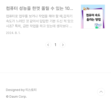
쓰이고 정말 유용한 단축키 10가지를 소개해 드릴
컴퓨터 성능을 한껏 올릴 수 있는 10가지 방법
게요.이 단축키들만 알아도 여러분의 PC 생활이 한
결 편해질 거예요. 1. Windows + E: 파일 탐색기
컴퓨터로 업무를 보거나 작업을 해야 할 때,갑자기
빠르게 열기- 언제 어디서든 파일 탐색기를 바로 열
속도가 느려진 것 같아서 답답한 기분 드신 적 있으
수 있어요. 마법처럼 편리하죠! 2. Ctrl + N: 새 창
시죠? 특히, 급한 작업을 하고 있는데 생각보다 버
열기 - 여러 폴더를 동시에 보고 싶을 때 딱이에요.
벅거리면 정말 짜증나잖아요. 저도 그런 경험이 많
멀티태스킹의 필수 단축키! 3. Ctrl + O: 파일 열기
2024. 8. 1.
았는데요,그래서 컴퓨터 속도를 향상시킬 수 있는
대화상자 호출 - 특정 파일을 빠르게 찾아 열 수
방법들을 함께 알아보려고 합니다.컴퓨터 성능을 올
있..
1
릴 수 있는 10가지 방법을 통해 소중한 컴퓨터를 빠
르고 효율적으로 만들어 보세요. 1. 불필요한 프로
그램 제거하기먼저, 사용하지 않는 프로그램이나 애
플리케이션을 삭제해 보세요. 프로그램이 많을수
록 시스템 자원을 더 많이 사용하게 되거든요. 제어
판이나 설정 메뉴에서 쉽게 삭제할 수 있으니 한
번 확인해 보세요! 2. 시작 프로그램 관리하기컴퓨
터를 켤 때 자동으로 실행되는 프로그램들을 관리하
는 것도 중요한데요, 불..
Designed by 티스토리
© Daum Corp.