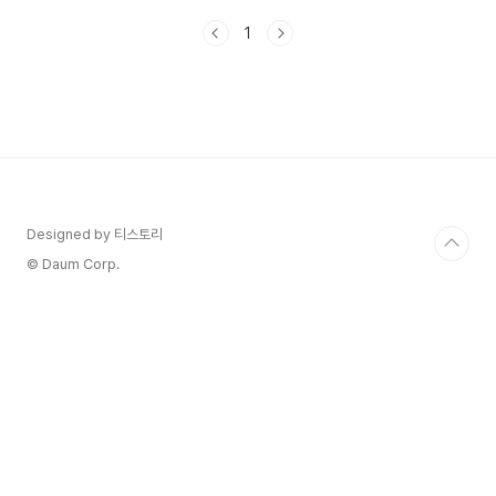
코리아세일페스타 오늘의집 행사가 궁금하다면!🎯
1
국가대표 쇼핑축제 오늘의집 우수상품 바로보
기 감각적이며 다양한 제품을 만날 수 있는 오늘
의집 '오늘의집'은 감각적인 인테리어와 가전제품,
그 외 생활과 관련된 다양한 품목을 소개하고 있어
서많은 사람들의 관심을 받는 곳입니다. 이번
2024 코세페에도 참가하여 혜택을 제공한다고 하
니 평소 '오늘의집' 제품에 관심있는 분들이라면 서
둘러야 겠죠? 코피아세일페스타 _ 오늘의집 혜
택 오늘의집에서는이번 ..
Designed by 티스토리
© Daum Corp.