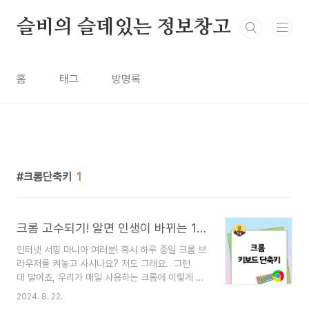
본문 바로가기
슬비의 슬데있는 정보창고
홈
태그
방명록
크롬단축키
1
크롬 고수되기! 알면 인생이 바뀌는 10가지 키보드 단축키
인터넷 서핑 마니아 여러분! 혹시 하루 종일 크롬 브
라우저를 켜놓고 사시나요? 저도 그래요. 그런
데 말이죠, 우리가 매일 사용하는 크롬에 이렇게 편
리한 기능들이 숨어있었다니! 오늘은 여러분의 인터
2024. 8. 22.
넷 생활을 완전히 바꿔줄 크롬의 핵심 키보드 단축