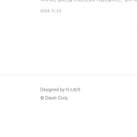
행하는데요'차량용 소화기 증정 이벤트'로 참여 방법과 캠페
2024. 11. 23.
폰에 티맵이 깔려있나요? 아래 버튼에서 이벤트를 확인하세
요 티맵모빌리티는 소방청과 협력하여 이번 이벤트를 실시
맵 앱을 통해 간단한 절차를 거치면 됩니다. 티맵 홈 화면
면 이..
Designed by 티스토리
© Daum Corp.